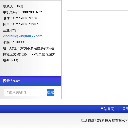
联系人：郑总
手机号码：
13902931672
电话：
0755-82670536
传真：
0755-82672987
企业邮箱：
xinqihui@xinqihui66.com
邮编：
518000
通讯地址：深圳市罗湖区笋岗街道田
贝社区文锦北路
1155
号美景花园大
厦
401-1
号
搜索 Search
网站首页
|
关
深圳市鑫启辉科技发展有限公